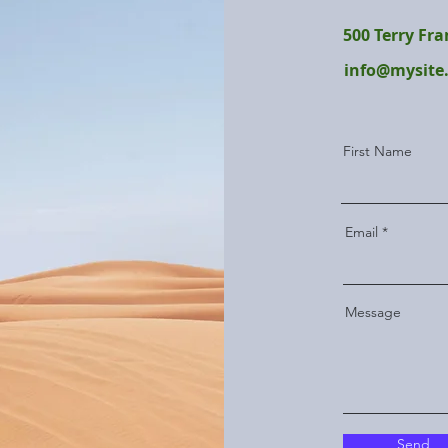
500 Terry Fra
info@mysite
First Name
Email
Message
Send