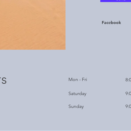
Facebook
rs
Mon - Fri
8:
Saturday
9:
​Sunday
9: