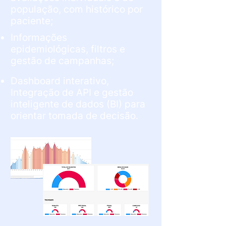
população, com histórico por
paciente;
Informações
epidemiológicas, filtros e
gestão de campanhas;
Dashboard interativo,
Integração de API e gestão
inteligente de dados (BI) para
orientar tomada de decisão.