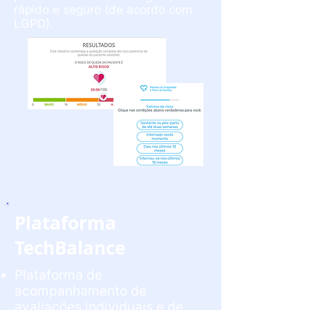
rápido e seguro (de acordo com
LGPD).
Plataforma
TechBalance
Plataforma de
acompanhamento de
avaliações individuais e de