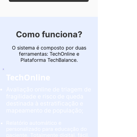
Como funciona?
O sistema é composto por duas
ferramentas: TechOnline e
Plataforma TechBalance.
TechOnline
Avaliação online de triagem de
fragilidade e risco de queda
destinada à estratificação e
mapeamento de população;
Relatório automático e
personalizado para educação do
paciente.
Totalmente digital, fácil,