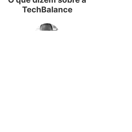
TechBalance
Fernando Cembranelli
CEO HealthInnova Hub
"A TechBalance é uma healthtech
excepcional, não só pelo seu propósito de
reduzir quedas na longevidade, mas
também pela ousadia, coragem e
resiliência do time em idealizar, prototipar e
escalar uma solução de alto impacto em
saúde."