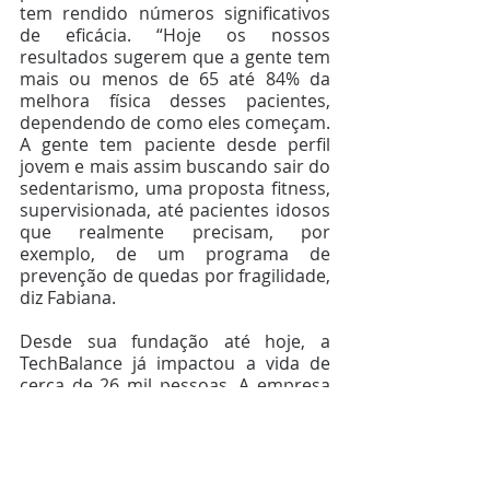
tem rendido números significativos 
de eficácia. “Hoje os nossos 
resultados sugerem que a gente tem 
mais ou menos de 65 até 84% da 
melhora física desses pacientes, 
dependendo de como eles começam. 
A gente tem paciente desde perfil 
jovem e mais assim buscando sair do 
sedentarismo, uma proposta fitness, 
supervisionada, até pacientes idosos 
que realmente precisam, por 
exemplo, de um programa de 
prevenção de quedas por fragilidade, 
diz Fabiana.
Desde sua fundação até hoje, a 
TechBalance já impactou a vida de 
cerca de 26 mil pessoas. A empresa 
antes localizada em São Paulo, 
durante a pandemia passou a operar 
100% em home office, permitindo até 
mesmo uma expansão dos 