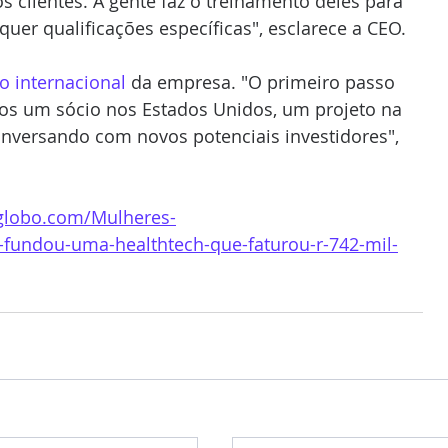
clientes. A gente faz o treinamento deles para 
equer qualificações específicas", esclarece a CEO.
 internacional 
da empresa. "O primeiro passo 
os um sócio nos Estados Unidos, um projeto na 
nversando com novos potenciais investidores", 
.globo.com/Mulheres-
fundou-uma-healthtech-que-faturou-r-742-mil-